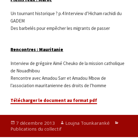
Un tournant historique ? p.4 Interview d’Hicham rachidi du
GADEM
Des barbelés pour empêcher les migrants de passer
Rencontres : Mauritanie
Interview de grégoire Aimé Cheuko de la mission catholique
de Nouadhibou
Rencontre avec Amadou Sarr et Amadou Mbow de
l’association mauritanienne des droits de l’homme
Télécharger le document au format pdf
Publié
Auteur
Catégor
7 décembre 2013
Loujna Tounkaranké
le
Publications du collectif