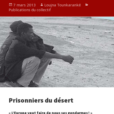
Publié
Auteur
Catégories
7 mars 2013
Loujna Tounkaranké
le
Publications du collectif
Prisonniers du désert
« L’Europe veut faire de nous ses gendarmes ! »