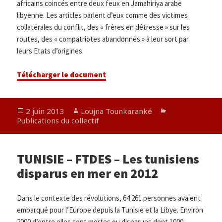
africains coincés entre deux feux en Jamahiriya arabe
libyenne. Les articles parlent d’eux comme des victimes
collatérales du conflit, des « frères en détresse » sur les
routes, des « compatriotes abandonnés » à leur sort par
leurs Etats d’origines.
Télécharger le document
Publié
Auteur
Catégories
2 juin 2013
Loujna Tounkaranké
le
Publications du collectif
TUNISIE – FTDES – Les tunisiens
disparus en mer en 2012
Dans le contexte des révolutions, 64 261 personnes avaient
embarqué pour l’Europe depuis la Tunisie et la Libye. Environ
2000 d’entre elles sont mortes ou disparues dont 1000