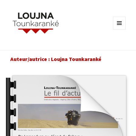
MENU
ET
WIDGETS
Auteur/autrice :
Loujna Tounkaranké