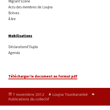
Migrant’scène
Actu des membres de Loujna
Brèves
À lire
Mobilisations
Déclarationd’Oujda
Agenda
Télécharger le document au format pdf
Publié
Auteur
Catégor
7 novembre 2012
Loujna Tounkaranké
le
Publications du collectif