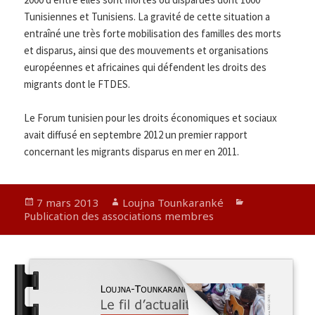
Tunisiennes et Tunisiens. La gravité de cette situation a
entraîné une très forte mobilisation des familles des morts
et disparus, ainsi que des mouvements et organisations
européennes et africaines qui défendent les droits des
migrants dont le FTDES.
Le Forum tunisien pour les droits économiques et sociaux
avait diffusé en septembre 2012 un premier rapport
concernant les migrants disparus en mer en 2011.
Publié
Auteur
Catégories
7 mars 2013
Loujna Tounkaranké
le
Publication des associations membres