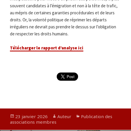
souvent candidates à l’émigration et non à la tête de trafic,
au mépris de certaines garanties procédurales et de leurs
droits. Or, la volonté politique de réprimer les départs
irréguliers ne devrait pas prendre le dessus sur l’obligation
de respecter les droits humains.
Télécharger le rapport d’analyse ici
Publié
Auteur
Catégories
23 janvier 2026
Auteur
Publication des
le
associations membres